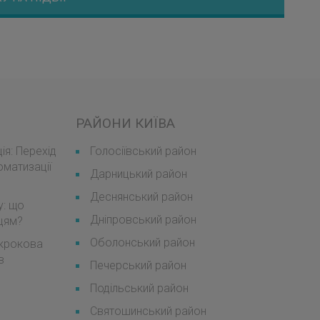
РАЙОНИ КИЇВА
я: Перехід
Голосіївський район
оматизації
Дарницький район
Деснянський район
у: що
Дніпровський район
мцям?
Оболонський район
окрокова
в
Печерський район
Подільський район
Святошинський район