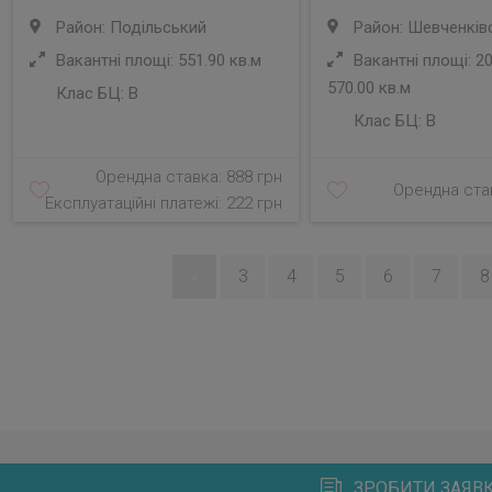
Район: Подільський
Район: Шевченків
Вакантні площі: 551.90 кв.м
Вакантні площі: 20
570.00 кв.м
Клас БЦ:
B
Клас БЦ:
B
Орендна ставка: 888 грн
Орендна став
Експлуатаційні платежі: 222 грн
«
3
4
5
6
7
8
ЗРОБИТИ ЗАЯВК