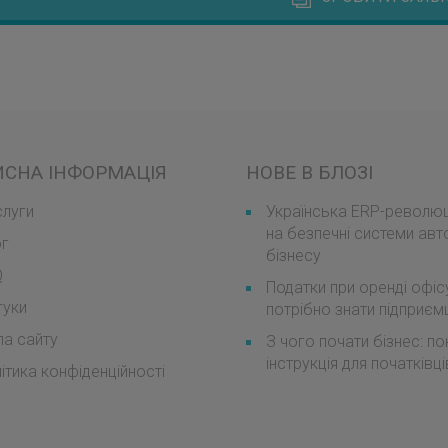
ИСНА ІНФОРМАЦІЯ
НОВЕ В БЛОЗІ
луги
Українська ERP-революці
на безпечні системи авт
ог
бізнесу
Q
Податки при оренді офіс
гуки
потрібно знати підприє
а сайту
З чого почати бізнес: п
інструкція для початківці
ітика конфіденційності