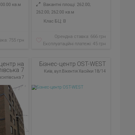
00.00 кв.м
Вакантні площі: 262.00;
262.00; 262.00 кв.м
Клас БЦ:
B
Орендна ставка: 666 грн
ка: 755 грн
Експлуатаційні платежі: 45 грн
-центр на
Бізнес-центр OST-WEST
івська 7
Київ, вул.Вікентія Хвойки 18/14
асилівська 7