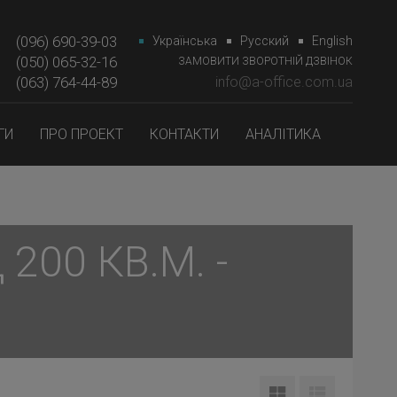
(096) 690-39-03
Українська
Русский
English
(050) 065-32-16
ЗАМОВИТИ ЗВОРОТНІЙ ДЗВІНОК
(063) 764-44-89‎‎
info@a-office.com.ua
ГИ
ПРО ПРОЕКТ
КОНТАКТИ
АНАЛІТИКА
200 КВ.М. -