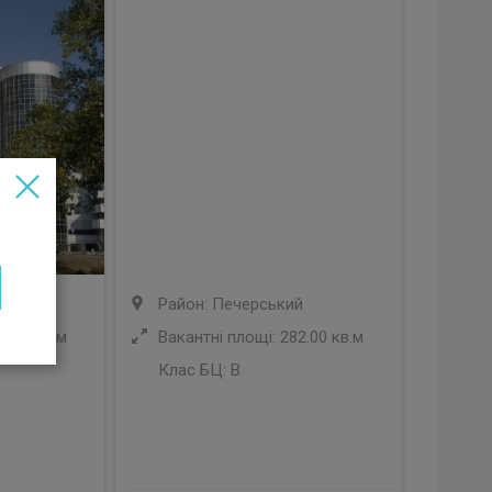
кий
Район: Печерський
8.00 кв.м
Вакантні площі: 282.00 кв.м
Клас БЦ:
B