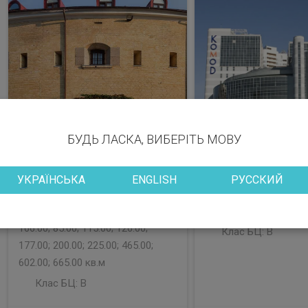
БУДЬ ЛАСКА, ВИБЕРІТЬ МОВУ
УКРАЇНСЬКА
ENGLISH
РУССКИЙ
Район: Печерський
Район: Дніпровсь
Вакантні площі: 65.00; 110.00;
Вакантні площі: 26
166.00; 85.00; 115.00; 126.00;
Клас БЦ:
B
177.00; 200.00; 225.00; 465.00;
602.00; 665.00 кв.м
Клас БЦ:
B