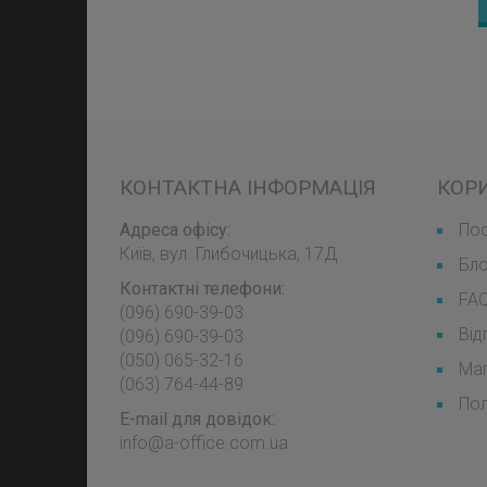
КОНТАКТНА ІНФОРМАЦІЯ
КОР
Адреса офісу:
Пос
Київ, вул. Глибочицька, 17Д
Бл
Контактні телефони:
FA
(096) 690-39-03
Від
‎(096) 690-39-03
‎(050) 065-32-16
Мап
‎(063) 764-44-89
Пол
E-mail для довідок:
info@a-office.com.ua