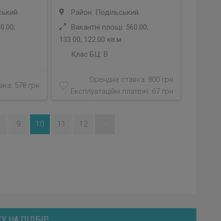
ський
Район: Подільський
0.00;
Вакантні площі: 560.00;
133.00; 122.00 кв.м
Клас БЦ:
B
Орендна ставка: 800 грн
ка: 578 грн
Експлуатаційні платежі: 67 грн
9
10
11
12
»
У НА ПІДБІР