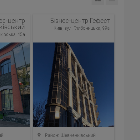
ес-центр
Бізнес-центр Гефест
івський
Київ, вул. Глибочицька, 99а
ківська, 45а
ий
Район: Шевченківський