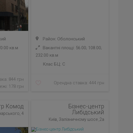
кий
Район: Оболонський
0.00 кв.м
Вакантні площі: 56.00; 108.00;
232.00 кв.м
Клас БЦ:
C
ка: 844 грн
Орендна ставка: 444 грн
ежі: 178 грн
тр Комод
Бізнес-центр
Либідський
чарського, 4
Київ, Залізничному шосе ,2а