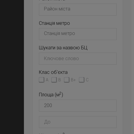
Станція метро
Шукати за назвою БЦ
Клас об'єкта
A
B
B+
C
2
Площа (м
)