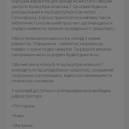
хорошим варіантом для оренди може стати Офісний
центр по вулиці Красилівська 7. Це новий будинок,
розташований в пішій доступності до метро
Голосіївська. Хорошу транспортну розв'язку також
забезпечує Голосіївський проспект, що знаходиться
поряд з наявністю зупинок громадського транспорту.
Офісні приміщення здаються в оренду з новим
ремонтом. Планування – кабінетне, на кожному
поверсі є кухня та два санвузли. За рахунок великих
панорамних вікон усередині будівлі дуже ясно.
Офісний центр класу В по вулиці Красилівська 7
знаходиться під цілодобовою охороною, оснащений
охоронною сигналізацією, відеоспостереженням та
пожежною системою.
У кроковій доступності розташована вся необхідна
інфраструктура:
• Ресторани
• Кафе
• Магазини