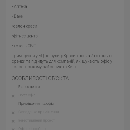
• Аптека
• Банк
•салон краси
•фітнес центр
• готель СВІТ.
Приміщення у БЦ по вулиці Красилівська 7 готові до
оренди та підійдуть для компаній, які шукають офіс у
Голосіївському районі міста Київ.
ОСОБЛИВОСТІ ОБ’ЄКТА
Бізнес центр
Лофт офіс
Приміщення під офіс
Складське приміщення
Інвестиційний проект
Офісний особняк