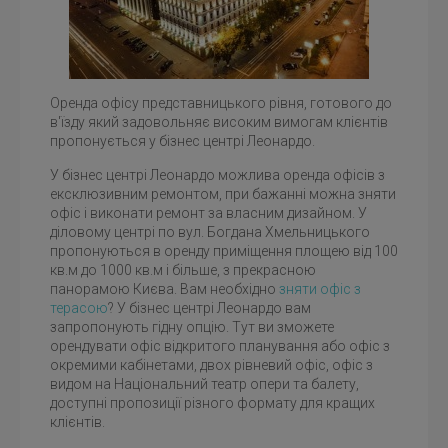
Оренда офісу представницького рівня, готового до
в'їзду який задовольняє високим вимогам клієнтів
пропонується у бізнес центрі Леонардо.
У бізнес центрі Леонардо можлива оренда офісів з
Бізнес центр Леонардо, вул. Б.Хмельницького, 19-21
ексклюзивним ремонтом, при бажанні можна зняти
офіс і виконати ремонт за власним дизайном. У
діловому центрі по вул. Богдана Хмельницького
пропонуються в оренду приміщення площею від 100
кв.м до 1000 кв.м і більше, з прекрасною
панорамою Києва. Вам необхідно
зняти офіс з
терасою
? У бізнес центрі Леонардо вам
запропонують гідну опцію. Тут ви зможете
орендувати офіс відкритого планування або офіс з
окремими кабінетами, двох рівневий офіс, офіс з
видом на Національний театр опери та балету,
доступні пропозиції різного формату для кращих
клієнтів.