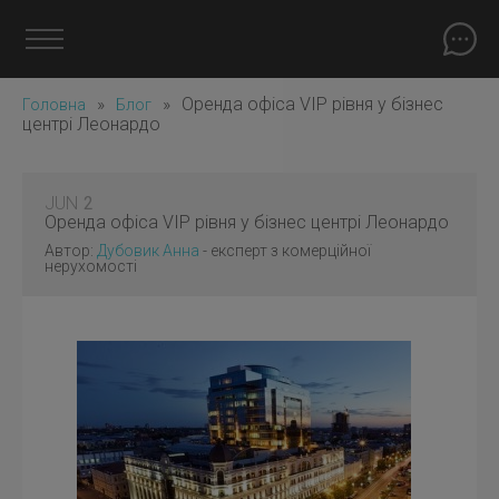
»
»
Оренда офіса VIP рівня у бізнес
Головна
Блог
центрі Леонардо
JUN
2
Оренда офіса VIP рівня у бізнес центрі Леонардо
Автор:
Дубовик Анна
- експерт з комерційної
нерухомості