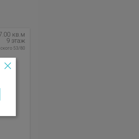
7.00 кв.м
9 этаж
нского 53/80