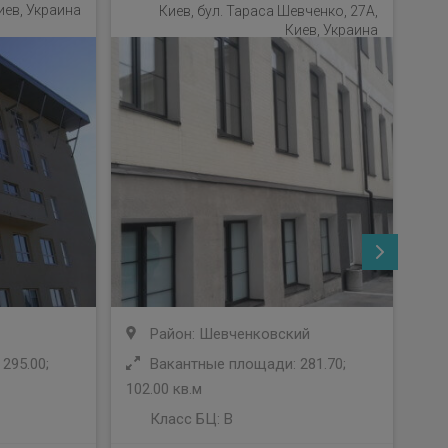
иев, Украина
Киев, бул. Тараса Шевченко, 27А,
Киев, Украина
Район: Шевченковский
295.00;
Вакантные площади: 281.70;
102.00 кв.м
737
Класс БЦ:
B