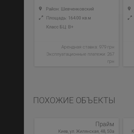
Район: Шевченковский
Площадь: 164.00 кв.м
Класс БЦ:
B+
Арендная ставка: 979 грн
Эксплуатационные платежи: 267
грн
ПОХОЖИЕ ОБЪЕКТЫ
Прайм
Киев, ул. Жилянская, 48, 50а
К