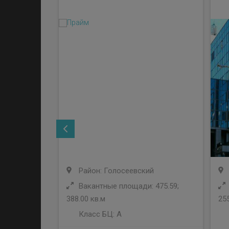
Район: Голосеевский
Вакантные площади: 475.59;
388.00 кв.м
255
Класс БЦ:
A