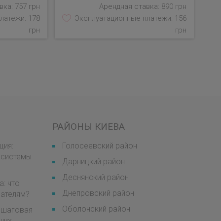
ка: 757 грн
Арендная ставка: 890 грн
латежи: 178
Эксплуатационные платежи: 156
грн
грн
РАЙОНЫ КИЕВА
ция:
Голосеевский район
 системы
Дарницкий район
Деснянский район
а: что
Днепровский район
мателям?
Оболонский район
пошаговая
щих