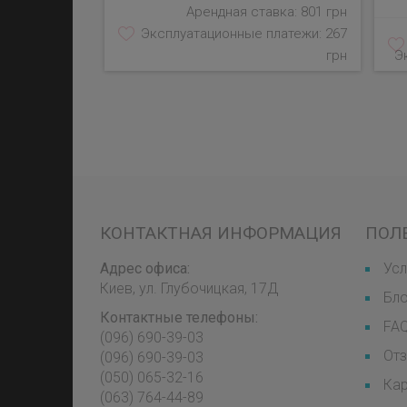
Арендная ставка: 801 грн
Эксплуатационные платежи: 267
грн
Э
КОНТАКТНАЯ ИНФОРМАЦИЯ
ПОЛ
Адрес офиса:
Усл
Киев, ул. Глубочицкая, 17Д
Бл
Контактные телефоны:
FA
(096) 690-39-03
От
‎(096) 690-39-03
‎(050) 065-32-16
Кар
‎(063) 764-44-89