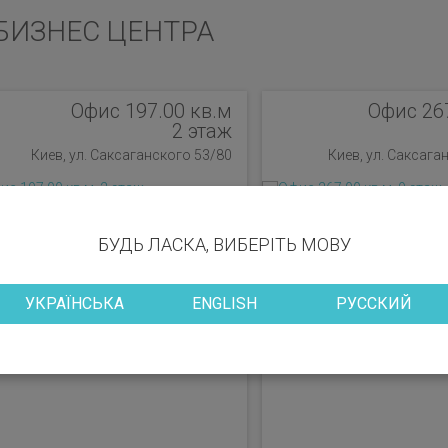
БИЗНЕС ЦЕНТРА
Офис 197.00 кв.м
Офис 26
2 этаж
Киев, ул. Саксаганского 53/80
Киев, ул. Саксага
БУДЬ ЛАСКА, ВИБЕРІТЬ МОВУ
УКРАЇНСЬКА
ENGLISH
РУССКИЙ