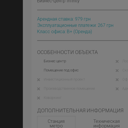
Бизнес-центр Infinity
Арендная ставка:
979
грн
Эксплуатационные платежи: 267 грн
Класс офиса: B+
(оренда)
ОСОБЕННОСТИ ОБЪЕКТА
Бизнес центр
Ло
Помещение под офис
Ск
Инвестиционный проект
Оф
Производственное помещение
Ад
Коворкинг
ДОПОЛНИТЕЛЬНАЯ ИНФОРМАЦИЯ
Станция
Техническая
метро
информация