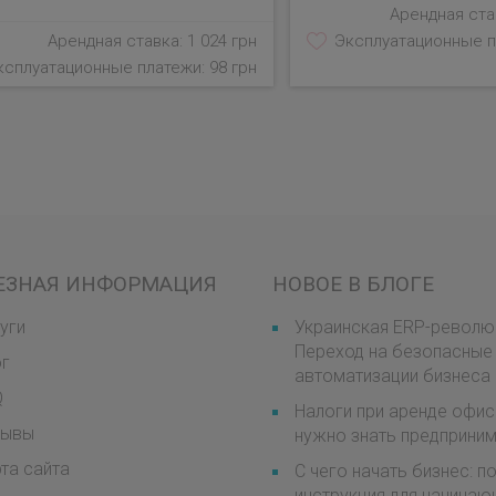
Арендная став
Арендная ставка: 1 024 грн
Эксплуатационные п
ксплуатационные платежи: 98 грн
ЕЗНАЯ ИНФОРМАЦИЯ
НОВОЕ В БЛОГЕ
уги
Украинская ERP-револю
Переход на безопасные
ог
автоматизации бизнеса
Q
Налоги при аренде офис
зывы
нужно знать предприни
та сайта
С чего начать бизнес: 
инструкция для начинаю