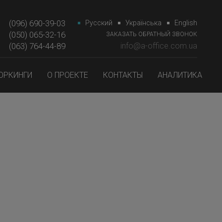
(096) 690-39-03
Русский
Українська
English
(050) 065-32-16
ЗАКАЗАТЬ ОБРАТНЫЙ ЗВОНОК
(063) 764-44-89‎‎
info@a-office.com.ua
ОРКИНГИ
О ПРОЕКТЕ
КОНТАКТЫ
АНАЛИТИКА