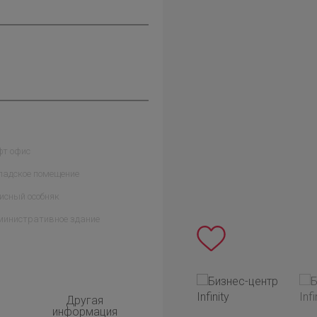
фт офис
ладское помещение
исный особняк
министративное здание
Другая
информация