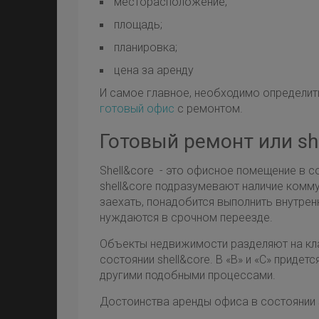
месторасположение;
площадь;
планировка;
цена за аренду
И самое главное, необходимо определить
готовый офис
с ремонтом.
Готовый ремонт или sh
Shell&core - это офисное помещение в с
shell&core подразумевают наличие комму
заехать, понадобится выполнить внутре
нуждаются в срочном переезде.
Объекты недвижимости разделяют на класс
состоянии shell&core. В «В» и «С» приде
другими подобными процессами.
Достоинства аренды офиса в состоянии s