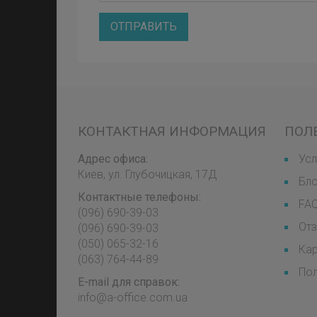
ОТПРАВИТЬ
КОНТАКТНАЯ ИНФОРМАЦИЯ
ПОЛ
Адрес офиса:
Усл
Киев, ул. Глубочицкая, 17Д
Бл
Контактные телефоны:
FA
(096) 690-39-03
От
‎(096) 690-39-03
‎(050) 065-32-16
Кар
‎(063) 764-44-89
Пол
E-mail для справок:
info@a-office.com.ua