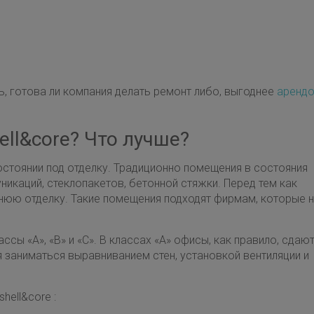
, готова ли компания делать ремонт либо, выгоднее
арендо
ell&core? Что лучше?
остоянии под отделку. Традиционно помещения в состояния
никаций, стеклопакетов, бетонной стяжки. Перед тем как
ннюю отделку. Такие помещения подходят фирмам, которые 
ы «А», «В» и «С». В классах «А» офисы, как правило, сдают
тся заниматься выравниванием стен, установкой вентиляции и
hell&core :