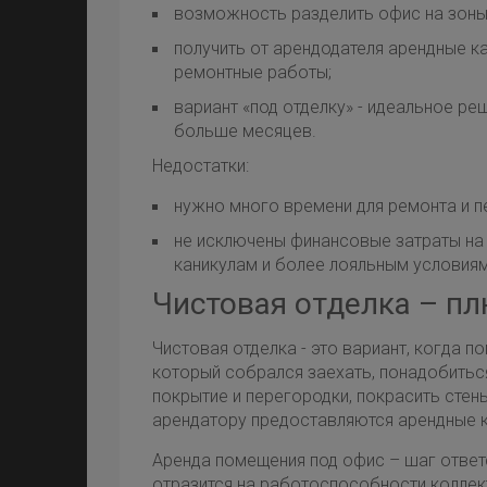
возможность разделить офис на зоны
получить от арендодателя арендные ка
ремонтные работы;
вариант «под отделку» - идеальное ре
больше месяцев.
Недостатки:
нужно много времени для ремонта и п
не исключены финансовые затраты на 
каникулам и более лояльным условия
Чистовая отделка – п
Чистовая отделка - это вариант, когда 
который собрался заехать, понадобитьс
покрытие и перегородки, покрасить стен
арендатору предоставляются арендные к
Аренда помещения под офис – шаг ответ
отразится на работоспособности коллек