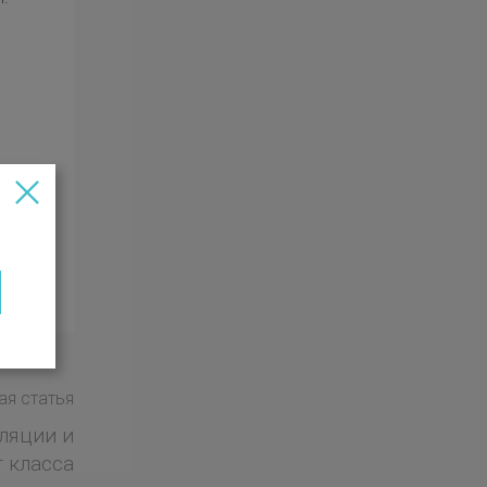
я статья
ляции и
 класса