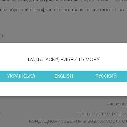
 при обустройстве офисного пространства вы сможете со
 6
кая
БУДЬ ЛАСКА, ВИБЕРІТЬ МОВУ
УКРАЇНСЬКА
ENGLISH
РУССКИЙ
Следующа
а
Типы систем венти
кондиционирования в зависимости от