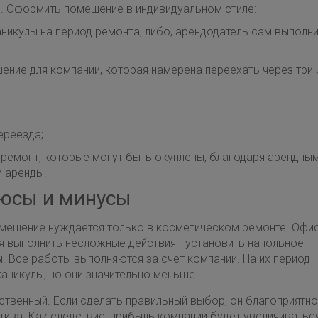
. Оформить помещение в индивидуальном стиле:
никулы на период ремонта, либо, арендодатель сам выполни
шение для компании, которая намерена переехать через три 
ереезда;
ремонт, которые могут быть окуплены, благодаря арендны
м аренды.
люсы и минусы
помещение нуждается только в косметическом ремонте. Офис
я выполнить несложные действия - установить напольное
ы. Все работы выполняются за счет компании. На их период
аникулы, но они значительно меньше.
ственный. Если сделать правильный выбор, он благоприятно
тива. Как следствие, прибыль компании будет увеличиватьс