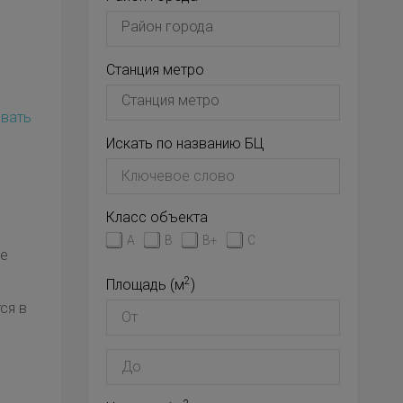
Станция метро
вать
Искать по названию БЦ
Класс объекта
A
B
B+
C
не
2
Площадь (м
)
ся в