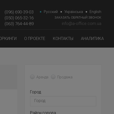
(096) 690-39-03
Русский
Українська
English
(050) 065-32-16
ЗАКАЗАТЬ ОБРАТНЫЙ ЗВОНОК
(063) 764-44-89‎‎
info@a-office.com.ua
ОРКИНГИ
О ПРОЕКТЕ
КОНТАКТЫ
АНАЛИТИКА
Аренда
Продажа
Город
Район города