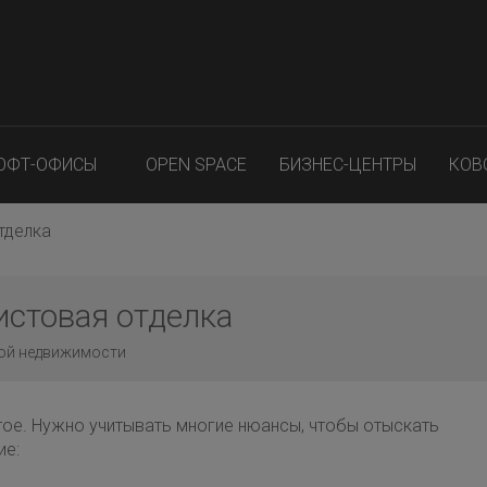
ОФТ-ОФИСЫ
OPEN SPACE
БИЗНЕС-ЦЕНТРЫ
КОВ
отделка
чистовая отделка
кой недвижимости
тое. Нужно учитывать многие нюансы, чтобы отыскать
ие: