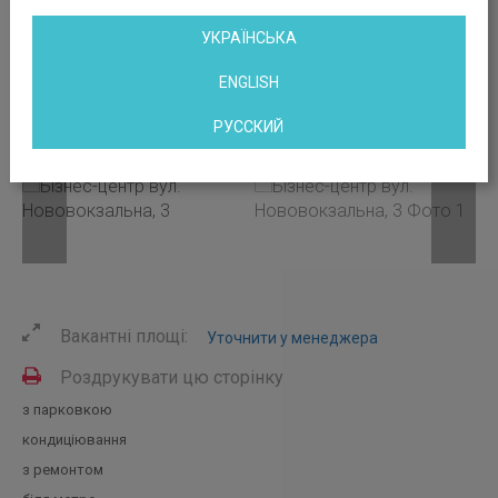
УКРАЇНСЬКА
ENGLISH
РУССКИЙ
Вакантні площі:
Уточнити у менеджера
Роздрукувати цю сторінку
з парковкою
кондиціювання
з ремонтом