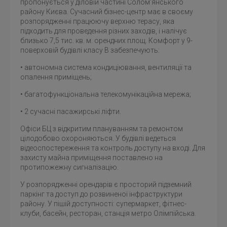
пропонується у діловій частині Солом'янського
району Києва. Сучасний бізнес-центр має в своєму
розпорядженні працюючу верхню терасу, яка
підходить для проведення різних заходів, і налічує
близько 7,5 тис. кв. м. орендних площ. Комфорт у 9-
поверховій будівлі класу B забезпечують:
• автономна система кондиціювання, вентиляції та
опалення приміщень;
• багатофункціональна телекомунікаційна мережа;
• 2 сучасні пасажирські ліфти.
Офіси БЦ з відкритим плануванням та ремонтом
цілодобово охороняються. У будівлі ведеться
відеоспостереження та контроль доступу на вході. Для
захисту майна приміщення поставлено на
протипожежну сигналізацію.
У розпорядженні орендарів є просторий підземний
паркінг та доступ до розвиненої інфраструктури
району. У пішій доступності: супермаркет, фітнес-
клуби, басейн, ресторан, станція метро Олімпійська.