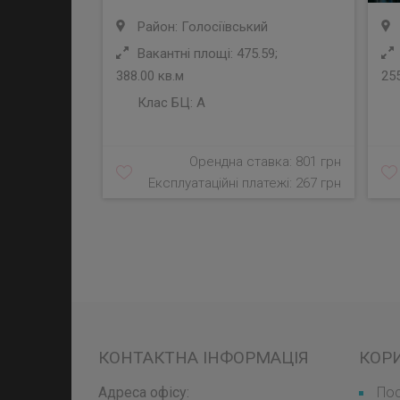
Район: Голосіївський
Вакантні площі: 475.59;
388.00 кв.м
255
Клас БЦ:
A
Орендна ставка: 801 грн
Експлуатаційні платежі: 267 грн
КОНТАКТНА ІНФОРМАЦІЯ
КОР
Адреса офісу:
Пос