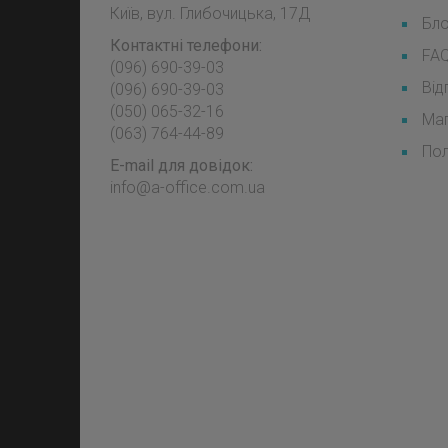
Київ, вул. Глибочицька, 17Д
Бл
Контактні телефони:
FA
(096) 690-39-03
Від
‎(096) 690-39-03
‎(050) 065-32-16
Мап
‎(063) 764-44-89
Пол
E-mail для довідок:
info@a-office.com.ua