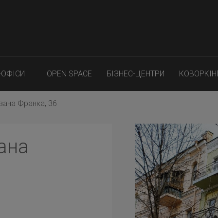
-ОФІСИ
OPEN SPACE
БІЗНЕС-ЦЕНТРИ
КОВОРКІН
вана Франка, 36
ана