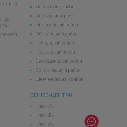
оматизації
Дарницький район
Деснянський район
у: що
Дніпровський район
мцям?
Оболонський район
окрокова
в
Печерський район
Подільський район
Святошинський район
Солом'янський район
Шевченківський район
БІЗНЕС-ЦЕНТРИ
Клас «А»
Клас «B»
Клас «С»