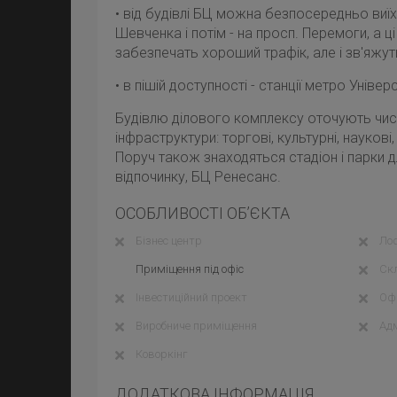
• від будівлі БЦ можна безпосередньо виї
Шевченка і потім - на просп. Перемоги, а ці
забезпечать хороший трафік, але і зв'яжут
• в пішій доступності - станції метро Універ
Будівлю ділового комплексу оточують числ
інфраструктури: торгові, культурні, наукові, 
Поруч також знаходяться стадіон і парки д
відпочинку, БЦ Ренесанс.
ОСОБЛИВОСТІ ОБ’ЄКТА
Бізнес центр
Лоф
Приміщення під офіс
Ск
Інвестиційний проект
Офі
Виробниче приміщення
Адм
Коворкінг
ДОДАТКОВА ІНФОРМАЦІЯ