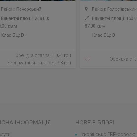
Район: Печерський
Район: Голосіївський
Вакантні площі: 268.00;
Вакантні площі: 150.0
.00 кв.м
87.00 кв.м
Клас БЦ:
B+
Клас БЦ:
B
Орендна ставка: 1 024 грн
Орендна став
Експлуатаційні платежі: 98 грн
ИСНА ІНФОРМАЦІЯ
НОВЕ В БЛОЗІ
луги
Українська ERP-революці