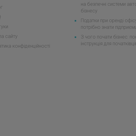
на безпечні системи авт
ог
бізнесу
Q
Податки при оренді офіс
гуки
потрібно знати підприє
а сайту
З чого почати бізнес: п
інструкція для початківці
ітика конфіденційності