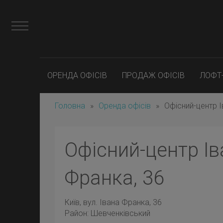
ОРЕНДА ОФІСІВ
ПРОДАЖ ОФІСІВ
ЛОФТ
Головна
»
Оренда офісів
»
Офісний-центр І
Офісний-центр Ів
Франка, 36
Київ
, вул. Івана Франка, 36
Район:
Шевченківський