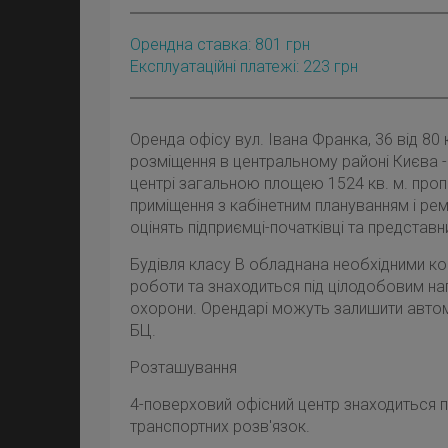
Орендна ставка:
801
грн
Експлуатаційні платежі: 223 грн
Оренда офісу вул. Івана Франка, 36 від 80 к
розміщення в центральному районі Києва -
центрі загальною площею 1524 кв. м. проп
приміщення з кабінетним плануванням і рем
оцінять підприємці-початківці та представ
Будівля класу B обладнана необхідними ко
роботи та знаходиться під цілодобовим на
охорони. Орендарі можуть залишити автом
БЦ.
Розташування
4-поверховий офісний центр знаходиться
транспортних розв'язок.