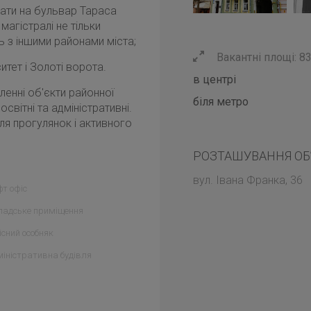
хати на бульвар Тараса
 магістралі не тільки
ь з іншими районами міста;
Вакантні площі: 83
ситет і Золоті ворота.
в центрі
енні об'єкти районної
біля метро
освітні та адміністративні.
ля прогулянок і активного
РОЗТАШУВАННЯ ОБ
вул. Івана Франка, 36
т офіс
ладське приміщення
сний особняк
іністративна будівля