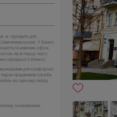
в. м. підходить для
 Шевченківському. У бізнес-
онуються невеликі офісні
онтом, які в першу чергу
ники середнього бізнесу.
мунікаціями для комфортної
глядом працівників служби
обіль на парковці перед
 поблизу пожвавлених