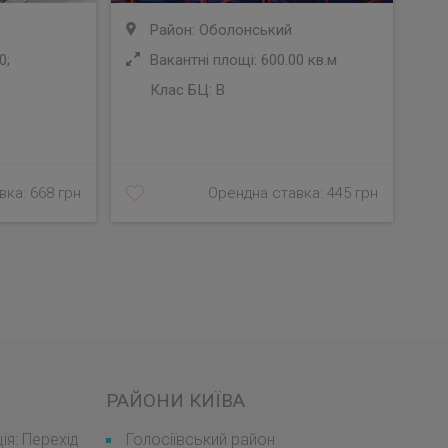
Район: Оболонський
0;
Вакантні площі: 600.00 кв.м
Клас БЦ:
B
У
ка: 668 грн
Орендна ставка: 445 грн
РАЙОНИ КИЇВА
я: Перехід
Голосіївський район