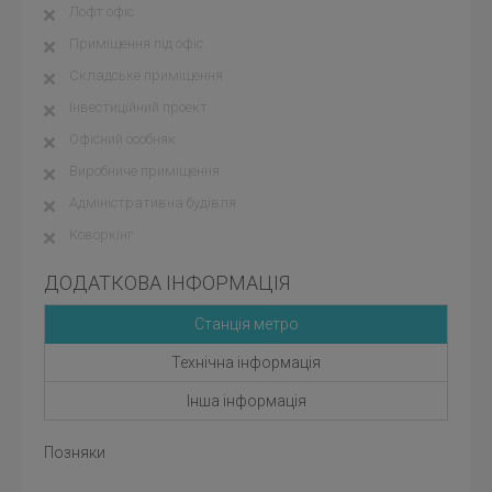
Лофт офіс
Приміщення під офіс
Складське приміщення
Інвестиційний проект
Офісний особняк
Виробниче приміщення
Адміністративна будівля
Коворкінг
ДОДАТКОВА ІНФОРМАЦІЯ
Станція метро
Технічна інформація
Інша інформація
Позняки