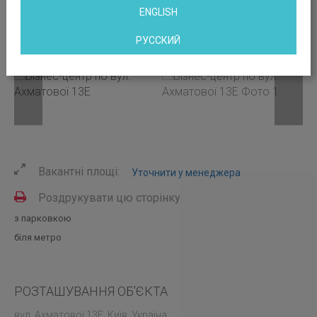
ENGLISH
РУССКИЙ
Вакантні площі:
Уточнити у менеджера
Роздрукувати цю сторінку
з парковкою
біля метро
РОЗТАШУВАННЯ ОБ’ЄКТА
вул. Ахматової 13Е, Київ, Україна