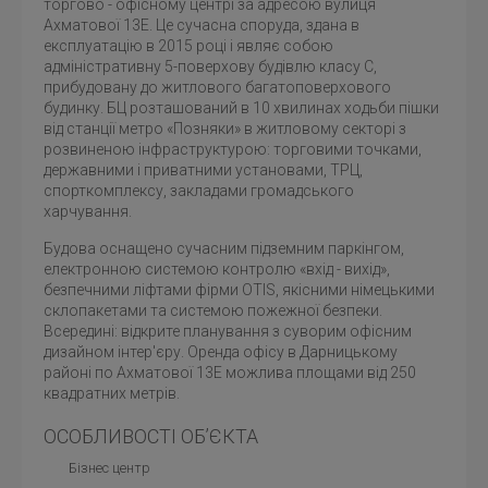
торгово - офісному центрі за адресою вулиця
Ахматової 13Е. Це сучасна споруда, здана в
експлуатацію в 2015 році і являє собою
адміністративну 5-поверхову будівлю класу С,
прибудовану до житлового багатоповерхового
будинку. БЦ розташований в 10 хвилинах ходьби пішки
від станції метро «Позняки» в житловому секторі з
розвиненою інфраструктурою: торговими точками,
державними і приватними установами, ТРЦ,
спорткомплексу, закладами громадського
харчування.
Будова оснащено сучасним підземним паркінгом,
електронною системою контролю «вхід - вихід»,
безпечними ліфтами фірми OTIS, якісними німецькими
склопакетами та системою пожежної безпеки.
Всередині: відкрите планування з суворим офісним
дизайном інтер'єру.
Оренда офісу в Дарницькому
районі
по Ахматової 13Е можлива площами від 250
квадратних метрів.
ОСОБЛИВОСТІ ОБ’ЄКТА
Бізнес центр