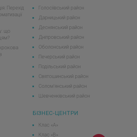
я: Перехід
Голосіївський район
оматизації
Дарницький район
Деснянський район
у: що
Дніпровський район
мцям?
Оболонський район
окрокова
в
Печерський район
Подільський район
Святошинський район
Солом'янський район
Шевченківський район
БІЗНЕС-ЦЕНТРИ
Клас «А»
Клас «B»