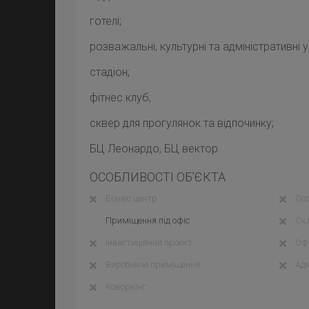
готелі;
розважальні, культурні та адміністративні 
стадіон;
фітнес клуб;
сквер для прогулянок та відпочинку;
БЦ Леонардо, БЦ вектор.
ОСОБЛИВОСТІ ОБ’ЄКТА
Бізнес центр
Лоф
Приміщення під офіс
Ск
Інвестиційний проект
Офі
Виробниче приміщення
Адм
Коворкінг