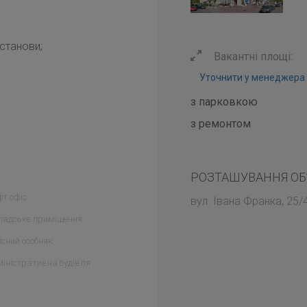
установи;
Вакантні площі:
Уточнити у менеджера
з парковкою
з ремонтом
РОЗТАШУВАННЯ ОБ
т офіс
вул. Івана Франка, 25/
ладське приміщення
сний особняк
іністративна будівля