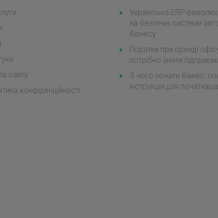
луги
Українська ERP-революці
на безпечні системи авт
ог
бізнесу
Q
Податки при оренді офіс
гуки
потрібно знати підприє
а сайту
З чого почати бізнес: п
інструкція для початківці
ітика конфіденційності