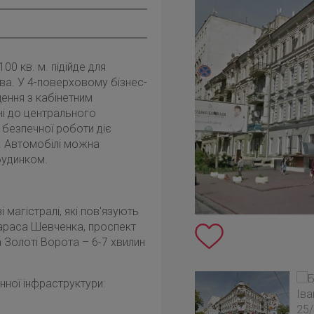
00 кв. м. підійде для
ва. У 4-поверховому бізнес-
щення з кабінетним
ні до центрального
 безпечної роботи діє
. Автомобілі можна
будинком.
 магістралі, які пов'язують
Тараса Шевченка, проспект
 Золоті Ворота – 6-7 хвилин
онної інфраструктури: