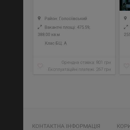
Район: Голосіївський
Вакантні площі: 475.59;
388.00 кв.м
255
Клас БЦ:
A
Орендна ставка: 801 грн
Експлуатаційні платежі: 267 грн
КОНТАКТНА ІНФОРМАЦІЯ
КОР