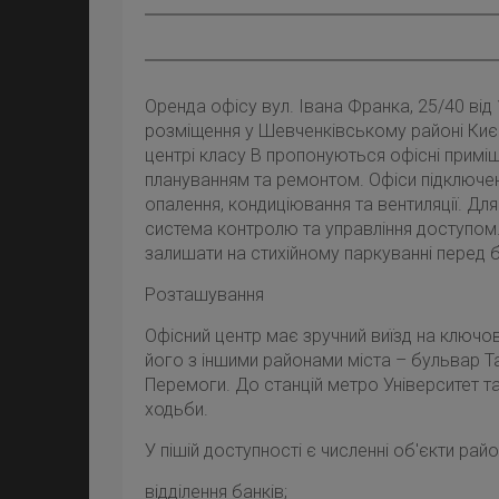
Оренда офісу вул. Івана Франка, 25/40 від 1
розміщення у Шевченківському районі Киє
центрі класу B пропонуються офісні примі
плануванням та ремонтом. Офіси підключе
опалення, кондиціювання та вентиляції. Для
система контролю та управління доступом
залишати на стихійному паркуванні перед 
Розташування
Офісний центр має зручний виїзд на ключові
його з іншими районами міста – бульвар 
Перемоги. До станцій метро Університет та
ходьби.
У пішій доступності є численні об'єкти рай
відділення банків;