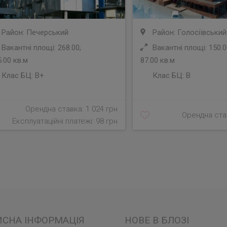
Район: Печерський
Район: Голосіївський
Вакантні площі: 268.00;
Вакантні площі: 150.0
.00 кв.м
87.00 кв.м
Клас БЦ:
B+
Клас БЦ:
B
Орендна ставка: 1 024 грн
Орендна став
Експлуатаційні платежі: 98 грн
ИСНА ІНФОРМАЦІЯ
НОВЕ В БЛОЗІ