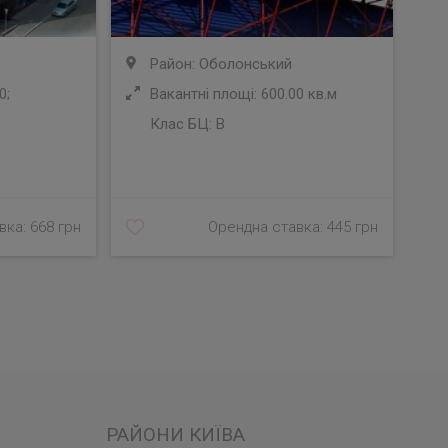
Район: Оболонський
0;
Вакантні площі: 600.00 кв.м
Клас БЦ:
B
У
ка: 668 грн
Орендна ставка: 445 грн
РАЙОНИ КИЇВА