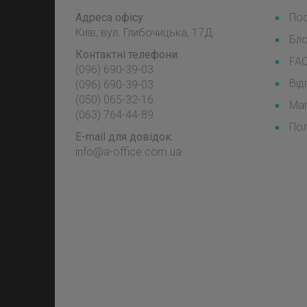
Адреса офісу:
Пос
Київ, вул. Глибочицька, 17Д
Бл
Контактні телефони:
FA
(096) 690-39-03
Від
‎(096) 690-39-03
‎(050) 065-32-16
Мап
‎(063) 764-44-89
Пол
E-mail для довідок:
info@a-office.com.ua