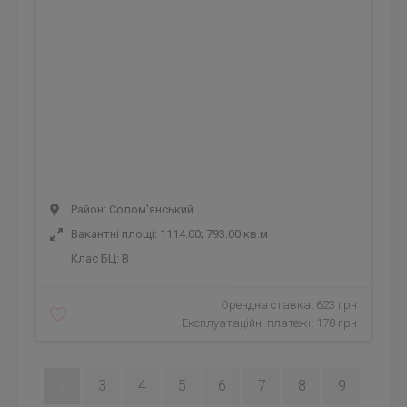
Район: Солом'янський
Вакантні площі: 1114.00; 793.00 кв.м
Клас БЦ:
B
Орендна ставка: 623 грн
Експлуатаційні платежі: 178 грн
«
3
4
5
6
7
8
9