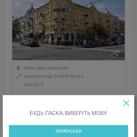
Район: Шевченківський
Вакантні площі: 91.00; 87.00 кв.м
Клас БЦ:
B
Орендна ставка: 579 грн
Експлуатаційні платежі: 223 грн
БУДЬ ЛАСКА, ВИБЕРІТЬ МОВУ
Офісного-центру Михаїла Бойчука, 44а
УКРАЇНСЬКА
Київ, вул. Михаїла Бойчука, 44а