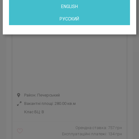
ENGLISH
РУССКИЙ
Район: Печерський
Вакантні площі: 280.00 кв.м
Клас БЦ:
B
Орендна ставка: 757 грн
Експлуатаційні платежі: 134 грн