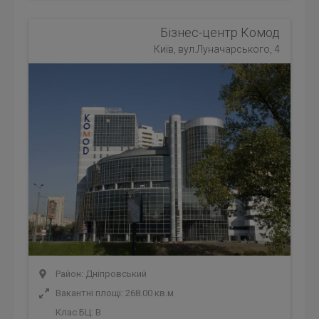
Бізнес-центр Комод
Київ, вул.Луначарського, 4
Район: Дніпровський
Вакантні площі: 268.00 кв.м
Клас БЦ:
B