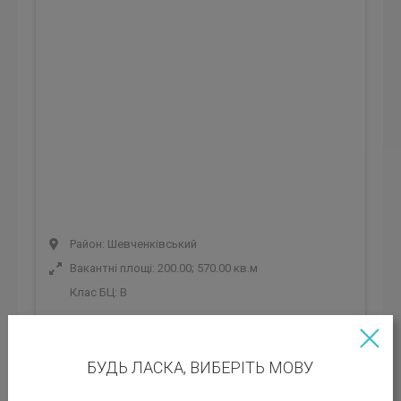
Район: Шевченківський
Вакантні площі: 200.00; 570.00 кв.м
Клас БЦ:
B
Орендна ставка: 579 грн
БУДЬ ЛАСКА, ВИБЕРІТЬ МОВУ