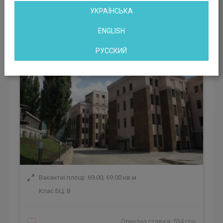
Бізнес-центр Вектор
УКРАЇНСЬКА
Київ, вул. Старокиївська, 10Г
ENGLISH
РУССКИЙ
Вакантні площі: 69.00; 69.00 кв.м
Клас БЦ:
B
Орендна ставка: 534 грн