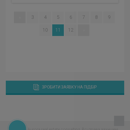
«
3
4
5
6
7
8
9
10
11
12
»
ЗРОБИТИ ЗАЯВКУ НА ПІДБІР
© 2026 - Aurora real estate consalting.
Всі права захищені.