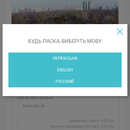
БУДЬ ЛАСКА, ВИБЕРІТЬ МОВУ
УКРАЇНСЬКА
ENGLISH
РУССКИЙ
Район: Деснянский
Вакантные площади: 200.00; 250.00; 300.00; 500.00;
1500.00; 6031.00 кв.м
Класс БЦ:
B+
Арендная ставка: 623 грн
Эксплуатационные платежи: 223 грн