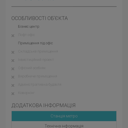
ОСОБЛИВОСТІ ОБ’ЄКТА
Бізнес центр
Лофт офіс
Приміщення під офіс
Складське приміщення
Інвестиційний проект
Офісний особняк
Виробниче приміщення
Адміністративна будівля
Коворкінг
ДОДАТКОВА ІНФОРМАЦІЯ
Станція метро
Технічна інформація