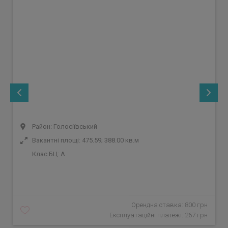
Район: Голосіївський
Вакантні площі: 475.59; 388.00 кв.м
Клас БЦ:
A
Орендна ставка: 800 грн
Експлуатаційні платежі: 267 грн