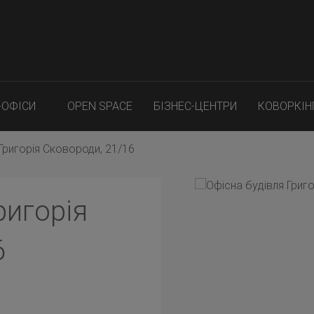
-ОФІСИ
OPEN SPACE
БІЗНЕС-ЦЕНТРИ
КОВОРКІН
Григорія Сковороди, 21/16
ригорія
6