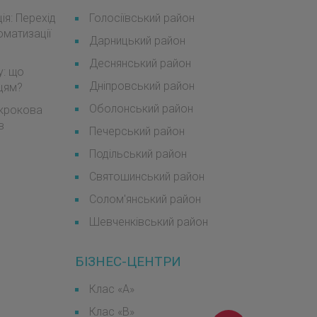
я: Перехід
Голосіївський район
оматизації
Дарницький район
Деснянський район
у: що
Дніпровський район
мцям?
Оболонський район
окрокова
в
Печерський район
Подільський район
Святошинський район
Солом'янський район
Шевченківський район
БІЗНЕС-ЦЕНТРИ
Клас «А»
Клас «B»