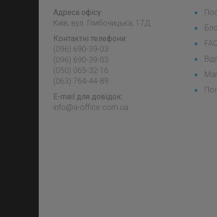
Адреса офісу:
Пос
Київ, вул. Глибочицька, 17Д
Бл
Контактні телефони:
FA
(096) 690-39-03
Від
‎(096) 690-39-03
‎(050) 065-32-16
Мап
‎(063) 764-44-89
Пол
E-mail для довідок:
info@a-office.com.ua