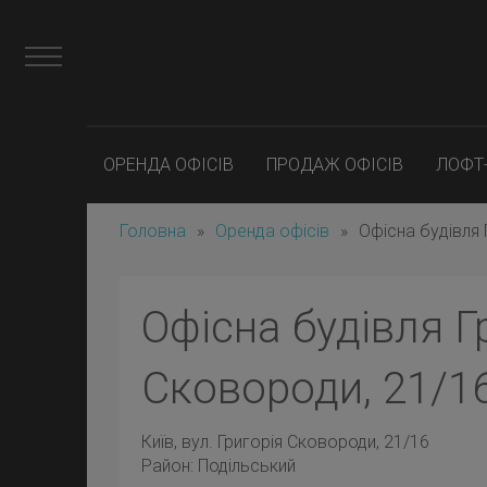
ОРЕНДА ОФІСІВ
ПРОДАЖ ОФІСІВ
ЛОФТ
Головна
»
Оренда офісів
»
Офісна будівля 
Офісна будівля Г
Сковороди, 21/1
Київ
, вул. Григорія Сковороди, 21/16
Район:
Подільський