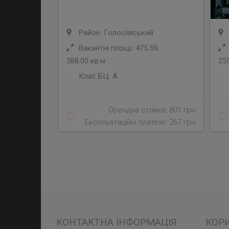
Район: Голосіївський
Вакантні площі: 475.59;
388.00 кв.м
255
Клас БЦ:
A
Орендна ставка: 801 грн
Експлуатаційні платежі: 267 грн
КОНТАКТНА ІНФОРМАЦІЯ
КОР