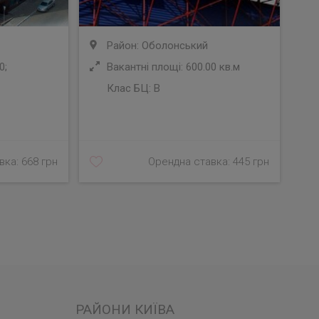
Район: Оболонський
0;
Вакантні площі: 600.00 кв.м
Клас БЦ:
B
У
ка: 668 грн
Орендна ставка: 445 грн
РАЙОНИ КИЇВА