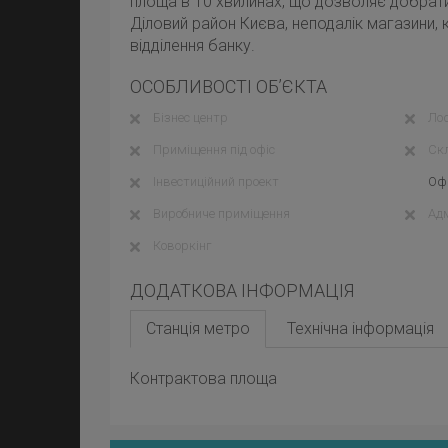
площа в 10 хвилинах, що дозволяє добрати
Діловий район Києва, неподалік магазини, 
відділення банку.
ОСОБЛИВОСТІ ОБ’ЄКТА
Бізнес центр
Лоф
Приміщення під офіс
Ск
Інвестиційний проект
Офі
Виробниче приміщення
Адм
Коворкінг
ДОДАТКОВА ІНФОРМАЦІЯ
Станція метро
Технічна інформація
Контрактова площа