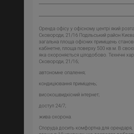
Оренда офісу у офісному центрі який розт
Сковороди, 21/16 Подільський район Києв
загальна площа офісних приміщень станов
кабінетне, площа поверху 500 кв.м. В своє
яка охороняється цілодобово. Технічні ха
Сковороди, 21/16;
автономне опалення;
кондиціювання приміщень;
високошвидкісний інтернет;
доступ 24/7;
жива охорона.
Споруда досить комфортна для орендаря, 