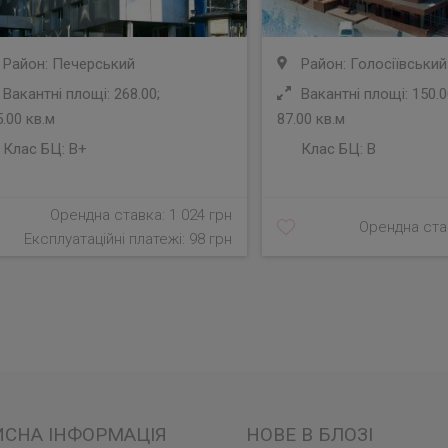
Район: Печерський
Район: Голосіївський
Вакантні площі: 268.00;
Вакантні площі: 150.0
.00 кв.м
87.00 кв.м
Клас БЦ:
B+
Клас БЦ:
B
Орендна ставка: 1 024 грн
Орендна став
Експлуатаційні платежі: 98 грн
ИСНА ІНФОРМАЦІЯ
НОВЕ В БЛОЗІ