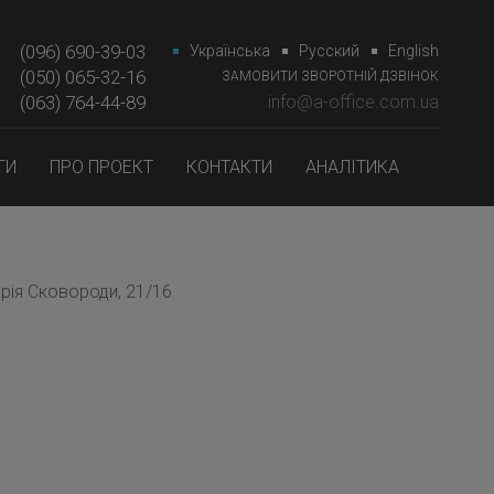
(096) 690-39-03
Українська
Русский
English
(050) 065-32-16
ЗАМОВИТИ ЗВОРОТНІЙ ДЗВІНОК
(063) 764-44-89‎‎
info@a-office.com.ua
ГИ
ПРО ПРОЕКТ
КОНТАКТИ
АНАЛІТИКА