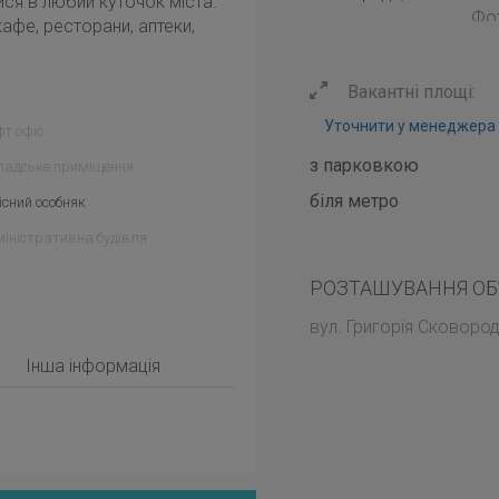
ся в любий куточок міста.
кафе, ресторани, аптеки,
Вакантні площі:
Уточнити у менеджера
т офіс
з парковкою
ладське приміщення
біля метро
сний особняк
іністративна будівля
РОЗТАШУВАННЯ ОБ
вул. Григорія Сковород
Інша інформація