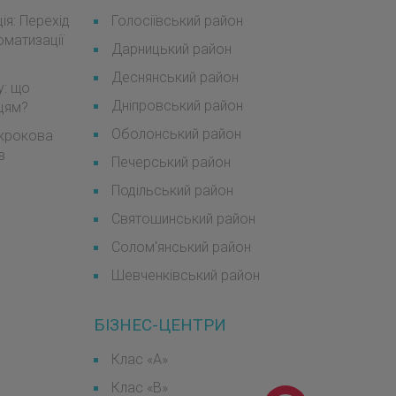
я: Перехід
Голосіївський район
оматизації
Дарницький район
Деснянський район
у: що
Дніпровський район
мцям?
Оболонський район
окрокова
в
Печерський район
Подільський район
Святошинський район
Солом'янський район
Шевченківський район
БІЗНЕС-ЦЕНТРИ
Клас «А»
Клас «B»