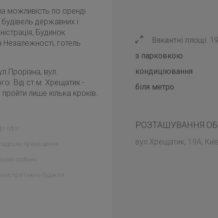
ьна можливість по оренді
і будівель державних і
ністрація, Будинок
Вакантні площі: 19
н Незалежності, готель
з парковкою
кондиціювання
л.Прорізна, вул.
о. Від ст.м. Хрещатик -
біля метро
 пройти лише кілька кроків.
РОЗТАШУВАННЯ ОБ
т офіс
вул.Хрещатик, 19А, Киї
ладське приміщення
сний особняк
іністративна будівля