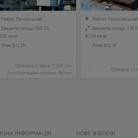
Район: Печерський
Район: Голосіївський
Вакантні площі: 268.00;
Вакантні площі: 150.0
.00 кв.м
87.00 кв.м
Клас БЦ:
B+
Клас БЦ:
B
Орендна ставка: 1 024 грн
Орендна став
Експлуатаційні платежі: 98 грн
ИСНА ІНФОРМАЦІЯ
НОВЕ В БЛОЗІ