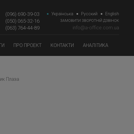
(096) 690-39-03
Українська
Русский
English
(050) 065-32-16
ЗАМОВИТИ ЗВОРОТНІЙ ДЗВІНОК
(063) 764-44-89‎‎
info@a-office.com.ua
ГИ
ПРО ПРОЕКТ
КОНТАКТИ
АНАЛІТИКА