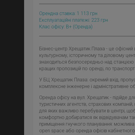
Орендна ставка:
1 113
грн
Експлуатаційні платежі: 223 грн
Клас офісу: B+
(оренда)
Бізнес-центр Хрещатик Плаза - це офісний
культурному, історичному та діловому цент
знаходиться безпосередньо над станцією м
кращих пропозицій по оренді, по транспорт
У БЦ Хрещатик Плаза: окремий вхід, пропу
комплексне інженерне і адміністративне о
Оренда офісу на вул. Хрещатик - підійде дл
туристичних агентств, страхових компаній, 
для яких важливо перебувати в центрі, що
комфортно добиратися як відвідувачам так 
приміщення гнучкого планування: можлива
open space або оренда офісів кабінетного