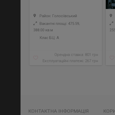
Район: Голосіївський
Вакантні площі: 475.59;
388.00 кв.м
255
Клас БЦ:
A
Орендна ставка: 801 грн
Експлуатаційні платежі: 267 грн
КОНТАКТНА ІНФОРМАЦІЯ
КОР