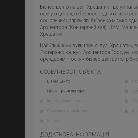
Бізнес-центр на вул. Хрещатик - це унікал
офісу в центрі, в безпосередній близькост
соціальних напрямків: Київська міська адмі
Архітектора (Концертний зал), ЦУМ, Майда
Хрещатик.
Найближчими вулицями є: вул. Хрещатик, ву
Лютеранська, вул. Архітектора Городецьког
орендарям і гостям бізнес центру потрібно
ОСОБЛИВОСТІ ОБ’ЄКТА
Бізнес центр
Лоф
Приміщення під офіс
Ск
Інвестиційний проект
Офі
Виробниче приміщення
Адм
Коворкінг
ДОДАТКОВА ІНФОРМАЦІЯ