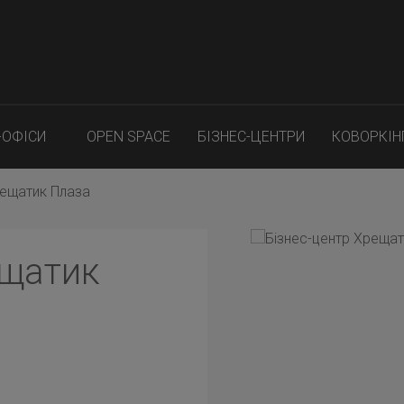
-ОФІСИ
OPEN SPACE
БІЗНЕС-ЦЕНТРИ
КОВОРКІН
рещатик Плаза
ещатик