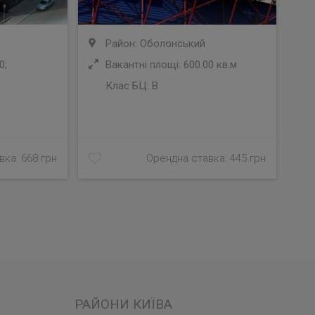
Район: Оболонський
0;
Вакантні площі: 600.00 кв.м
Клас БЦ:
B
У
ка: 668 грн
Орендна ставка: 445 грн
РАЙОНИ КИЇВА