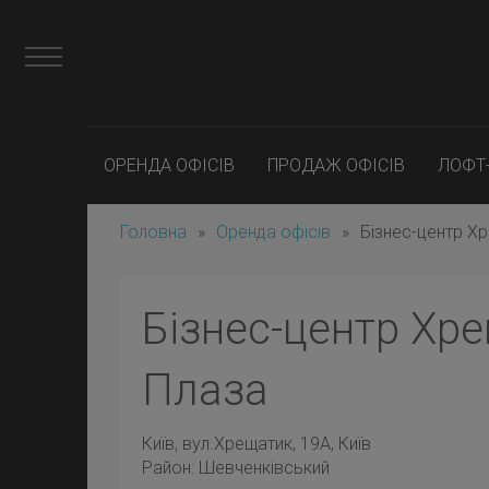
ОРЕНДА ОФІСІВ
ПРОДАЖ ОФІСІВ
ЛОФТ
Головна
»
Оренда офісів
»
Бізнес-центр Х
Бізнес-центр Хр
Плаза
Київ
, вул.Хрещатик, 19А, Київ
Район:
Шевченківський