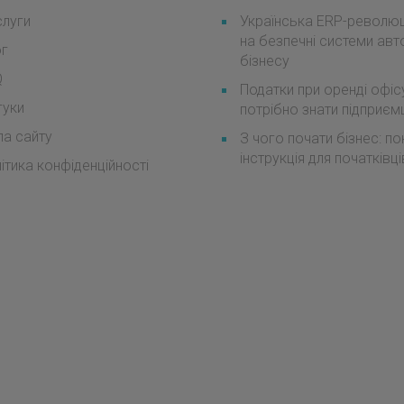
луги
Українська ERP-революці
на безпечні системи авт
ог
бізнесу
Q
Податки при оренді офіс
гуки
потрібно знати підприє
а сайту
З чого почати бізнес: п
інструкція для початківці
ітика конфіденційності