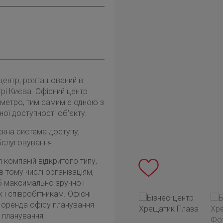
 центр, розташований в
рі Києва. Офісний центр
етро, ​​тим самим є одною з
ної доступності об'єкту.
скна система доступу,
бслуговування.
я компаній відкритого типу,
в тому числі організаціям,
б максимально зручно і
і співробітникам. Офісні
 оренда офісу планування
 планування.