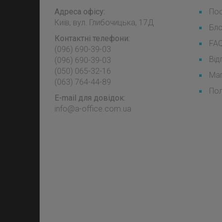
Адреса офісу:
Пос
Київ, вул. Глибочицька, 17Д
Бл
Контактні телефони:
FA
(096) 690-39-03
Від
‎(096) 690-39-03
‎(050) 065-32-16
Мап
‎(063) 764-44-89
Пол
E-mail для довідок:
info@a-office.com.ua