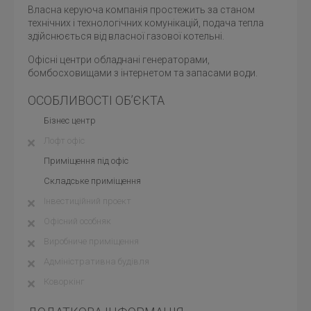
Власна керуюча компанія простежить за станом
технічних і технологічних комунікацій, подача тепла
здійснюється від власної газової котельні.
Офісні центри обладнані генераторами,
бомбосховищами з інтернетом та запасами води.
ОСОБЛИВОСТІ ОБ’ЄКТА
Бізнес центр
Лофт офіс
Приміщення під офіс
Складське приміщення
Інвестиційний проект
Офісний особняк
Виробниче приміщення
Адміністративна будівля
Коворкінг