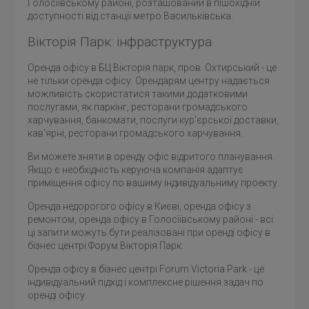
Голосіївському районі, розташований в пішохідній
доступності від станції метро Васильківська.
Вікторія Парк: інфраструктура
Оренда офісу в БЦ Вікторія парк, пров. Охтирський - це
не тільки оренда офісу. Орендарям центру надається
можливість скористатися такими додатковими
послугами, як паркінг, ресторани громадського
харчування, банкомати, послуги кур'єрської доставки,
кав'ярні, ресторани громадського харчування.
Ви можете зняти в оренду офіс відритого планування.
Якщо є необхідність керуюча компанія адаптує
приміщення офісу по вашиму індивідуальниму проекту.
Оренда недорогого офісу в Києві, оренда офісу з
ремонтом, оренда офісу в Голосіївському районі - всі
ці запити можуть бути реалізовані при оренді офісу в
бізнес центрі Форум Вікторія Парк.
Оренда офісу в бізнес центрі Forum Victoria Park - це
індивідуальний підхід і комплексне рішення задач по
оренді офісу.