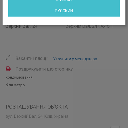
РУССКИЙ
Вакантні площі:
Уточнити у менеджера
Роздрукувати цю сторінку
кондиціювання
біля метро
РОЗТАШУВАННЯ ОБ’ЄКТА
вул. Верхній Вал, 24, Київ, Україна