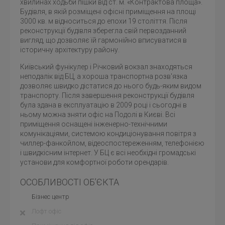
хвилинах ходьби пішки від ст. м. «Контрактова площа».
Будівля, в якій розміщені офісні приміщення на площі
3000 кв. м відноситься до епохи 19 століття. Після
реконструкції будівля зберегла свій первозданний
вигляд, що дозволяє їй гармонійно вписуватися в
історичну архітектуру району.
Київський фунікулер і Річковий вокзал знаходяться
неподалік від БЦ, а хороша транспортна розв'язка
дозволяє швидко дістатися до нього будь-яким видом
транспорту. Після завершення реконструкції будівля
була здана в експлуатацію в 2009 році і сьогодні в
ньому можна зняти офіс на Подолі в Києві. Всі
приміщення оснащені інженерно-технічними
комунікаціями, системою кондиціонування повітря з
чиллер-фанкойлом, відеоспостереженням, телефонією
і швидкісним інтернет. У БЦ є всі необхідні громадські
установи для комфортної роботи орендарів.
ОСОБЛИВОСТІ ОБ’ЄКТА
Бізнес центр
Лофт офіс