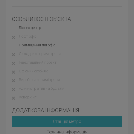
ОСОБЛИВОСТІ ОБ’ЄКТА
Бізнес центр
Лофт офіс
Приміщення під офіс
Складське приміщення
Інвестиційний проект
Офісний особняк
Виробниче приміщення
Адміністративна будівля
Коворкінг
ДОДАТКОВА ІНФОРМАЦІЯ
Станція метро
Технічна інформація