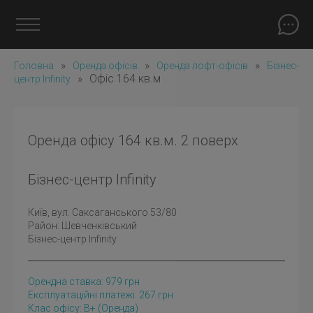
»
»
»
Головна
Оренда офісів
Оренда лофт-офісів
Бізнес-
»
Офіс 164 кв.м
центр Infinity
Оренда офісу 164 кв.м. 2 поверх
Бізнес-центр Infinity
Київ
, вул. Саксаганського 53/80
Район:
Шевченківський
Бізнес-центр Infinity
Орендна ставка:
979
грн
Експлуатаційні платежі: 267 грн
Клас офісу: B+
(оренда)