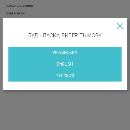
кондиціювання
біля метро
РОЗТАШУВАННЯ ОБ’ЄКТА
БУДЬ ЛАСКА, ВИБЕРІТЬ МОВУ
вул. Саксаганського 53/80
УКРАЇНСЬКА
ENGLISH
РУССКИЙ