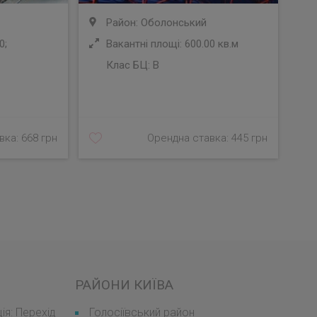
Район: Оболонський
0;
Вакантні площі: 600.00 кв.м
Клас БЦ:
B
У
ка: 668 грн
Орендна ставка: 445 грн
РАЙОНИ КИЇВА
я: Перехід
Голосіївський район