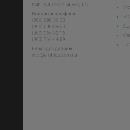
Київ, вул. Глибочицька, 17Д
Бл
Контактні телефони:
FA
(096) 690-39-03
Від
‎(096) 690-39-03
‎(050) 065-32-16
Мап
‎(063) 764-44-89
Пол
E-mail для довідок:
info@a-office.com.ua