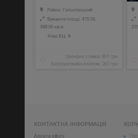
Район: Голосіївський
Вакантні площі: 475.59;
388.00 кв.м
255
Клас БЦ:
A
Орендна ставка: 801 грн
Експлуатаційні платежі: 267 грн
КОНТАКТНА ІНФОРМАЦІЯ
КОР
Адреса офісу:
Пос