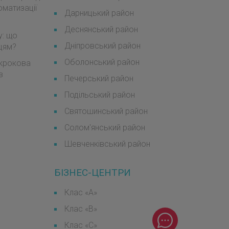
оматизації
Дарницький район
Деснянський район
у: що
Дніпровський район
мцям?
Оболонський район
окрокова
в
Печерський район
Подільський район
Святошинський район
Солом'янський район
Шевченківський район
БІЗНЕС-ЦЕНТРИ
Клас «А»
Клас «B»
Клас «С»