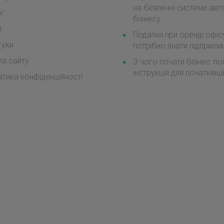
на безпечні системи авт
ог
бізнесу
Q
Податки при оренді офіс
гуки
потрібно знати підприє
а сайту
З чого почати бізнес: п
інструкція для початківці
ітика конфіденційності