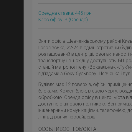
Орендна ставка:
445
грн
Клас офісу: B
(оренда)
Зняти офіс в Шевченківському районі Киє
Гоголівська, 22-24 в адміністративній будів
розташований в центрі ділової активності 
транспортну і пішохідну доступність. БЦ р
станцій метрополітену «Вокзальна», «Лук'ян
під'їздами з боку бульвару Шевченка і вул.
Будівля має 12 поверхів, офісні приміщенн
блоками. Кожен блок, в свою чергу, розді
обробкою. Оренда офісу в центрі міста від
доступною ціновою політикою. Всі приміщ
інженерними комунікаціями, телефонією, до 
лінії від різних провайдерів.
ОСОБЛИВОСТІ ОБ’ЄКТА