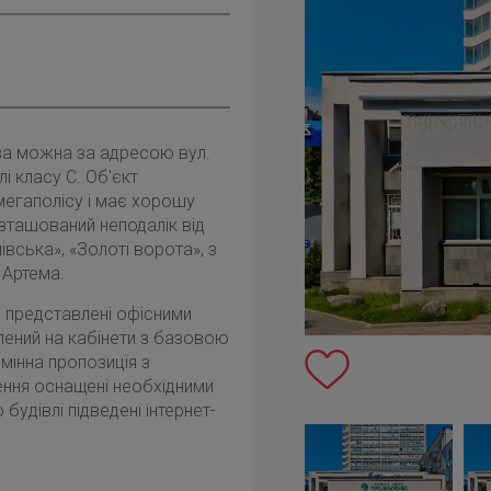
ва можна за адресою вул.
лі класу С. Об'єкт
мегаполісу і має хорошу
озташований неподалік від
івська», «Золоті ворота», з
 Артема.
я представлені офісними
лений на кабінети з базовою
мінна пропозиція з
ення оснащені необхідними
будівлі підведені інтернет-