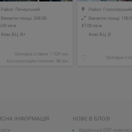
Район: Печерський
Район: Голосіївський
Вакантні площі: 268.00;
Вакантні площі: 150.0
.00 кв.м
87.00 кв.м
Клас БЦ:
B+
Клас БЦ:
B
Орендна ставка: 1 024 грн
Орендна став
Експлуатаційні платежі: 98 грн
ИСНА ІНФОРМАЦІЯ
НОВЕ В БЛОЗІ
луги
Українська ERP-революці