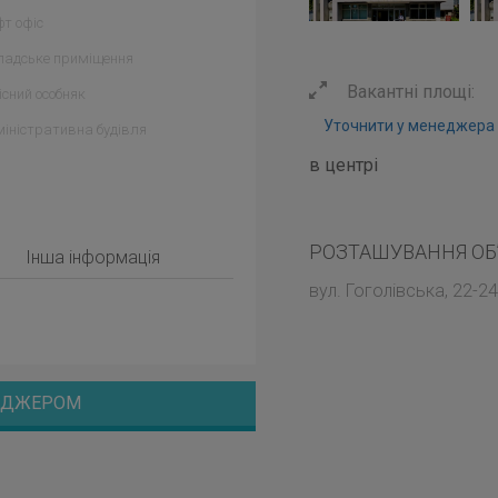
т офіс
ладське приміщення
Вакантні площі:
сний особняк
Уточнити у менеджера
іністративна будівля
в центрі
РОЗТАШУВАННЯ ОБ
Інша інформація
вул. Гоголівська, 22-24,
НЕДЖЕРОМ