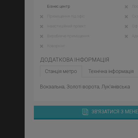
Бізнес центр
Лоф
Приміщення під офіс
Ск
Інвестиційний проект
Офі
Виробниче приміщення
Адм
Коворкінг
ДОДАТКОВА ІНФОРМАЦІЯ
Станція метро
Технічна інформація
Вокзальна, Золоті ворота, Лук'янівська
ЗВ'ЯЗАТИСЯ З МЕ