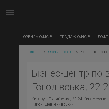
ОРЕНДА ОФІСІВ
ПРОДАЖ ОФІСІВ
ЛОФТ
Головна
»
Оренда офісів
»
Бізнес-центр по
Бізнес-центр по в
Гоголівська, 22-
Київ
, вул. Гоголівська, 22-24, Київ, Україна
Район:
Шевченківський