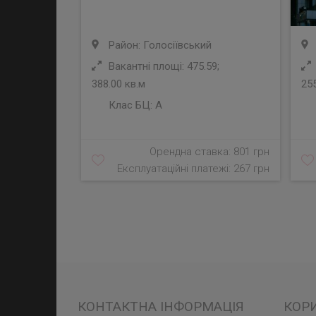
Район: Голосіївський
Вакантні площі: 475.59;
388.00 кв.м
255
Клас БЦ:
A
Орендна ставка: 801 грн
Експлуатаційні платежі: 267 грн
КОНТАКТНА ІНФОРМАЦІЯ
КОР