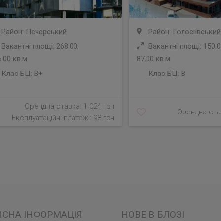
Район: Печерський
Район: Голосіївський
Вакантні площі: 268.00;
Вакантні площі: 150.0
.00 кв.м
87.00 кв.м
Клас БЦ:
B+
Клас БЦ:
B
Орендна ставка: 1 024 грн
Орендна став
Експлуатаційні платежі: 98 грн
ИСНА ІНФОРМАЦІЯ
НОВЕ В БЛОЗІ