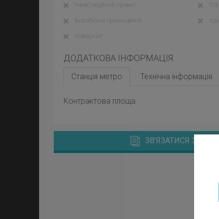
Інвестиційний проект
Офі
Виробниче приміщення
Адм
Коворкінг
ДОДАТКОВА ІНФОРМАЦІЯ
Станція метро
Технічна інформація
Контрактова площа
ЗВ'ЯЗАТИСЯ З МЕ