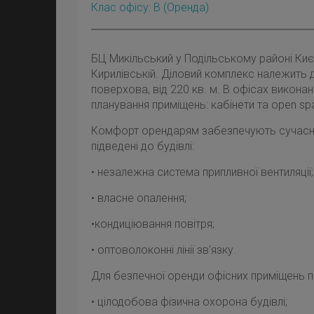
Клас офісу: B
(оренда)
БЦ Микільський у Подільському районі Ки
Кирилівській. Діловий комплекс належить 
поверхова, від 220 кв. м. В офісах викон
планування приміщень: кабінети та open sp
Комфорт орендарям забезпечують сучасні 
підведені до будівлі:
• незалежна система припливної вентиляції;
• власне опалення;
•кондиціювання повітря;
• оптоволоконні лінії зв'язку.
Для безпечної оренди офісних приміщень 
• цілодобова фізична охорона будівлі;