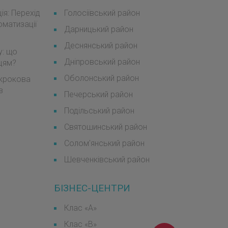
я: Перехід
Голосіївський район
оматизації
Дарницький район
Деснянський район
у: що
Дніпровський район
мцям?
Оболонський район
окрокова
в
Печерський район
Подільський район
Святошинський район
Солом'янський район
Шевченківський район
БІЗНЕС-ЦЕНТРИ
Клас «А»
Клас «B»