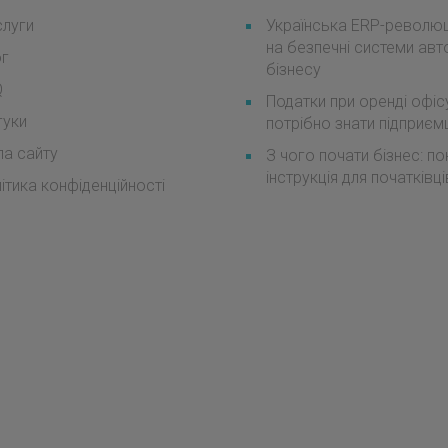
луги
Українська ERP-революці
на безпечні системи авт
ог
бізнесу
Q
Податки при оренді офіс
гуки
потрібно знати підприє
а сайту
З чого почати бізнес: п
інструкція для початківці
ітика конфіденційності