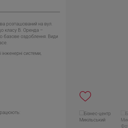
єва розташований на вул.
до класу B. Оренда –
ано базове оздоблення. Види
ace.
інженерні системи,
працюють: