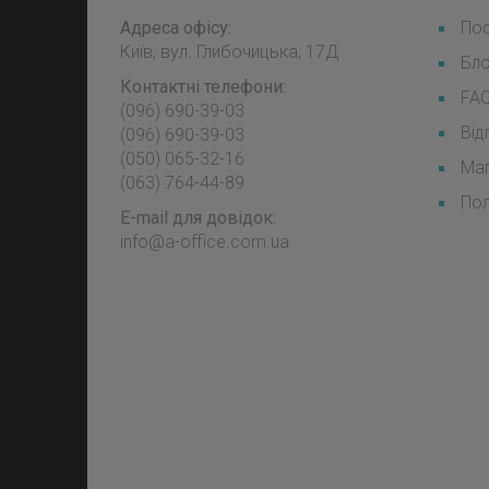
Адреса офісу:
Пос
Київ, вул. Глибочицька, 17Д
Бл
Контактні телефони:
FA
(096) 690-39-03
Від
‎(096) 690-39-03
‎(050) 065-32-16
Мап
‎(063) 764-44-89
Пол
E-mail для довідок:
info@a-office.com.ua