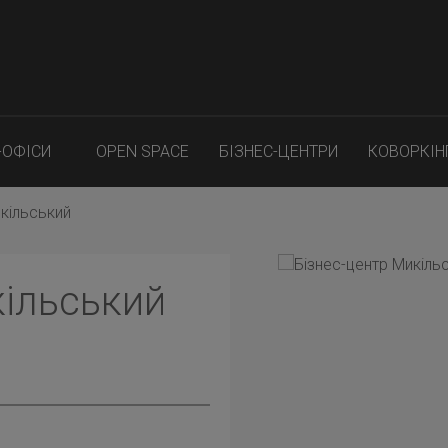
-ОФІСИ
OPEN SPACE
БІЗНЕС-ЦЕНТРИ
КОВОРКІН
икільський
кільський