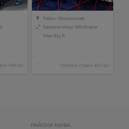
Район: Оболонський
0;
Вакантні площі: 600.00 кв.м
Клас БЦ:
B
У
ка: 668 грн
Орендна ставка: 445 грн
РАЙОНИ КИЇВА