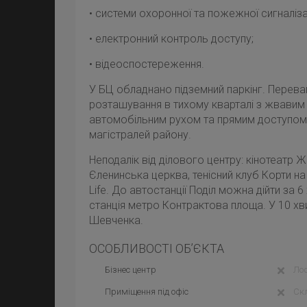
• системи охоронної та пожежної сигналізац
• електронний контроль доступу;
• відеоспостереження.
У БЦ обладнано підземний паркінг. Перев
розташування в тихому кварталі з жвавим 
автомобільним рухом та прямим доступом
магістралей району.
Неподалік від ділового центру: кінотеатр 
Єленинська церква, тенісний клуб Корти на 
Life. До автостанції Поділ можна дійти за 6
станція метро Контрактова площа. У 10 хв
Шевченка.
ОСОБЛИВОСТІ ОБ’ЄКТА
Бізнес центр
Лоф
Приміщення під офіс
Ск