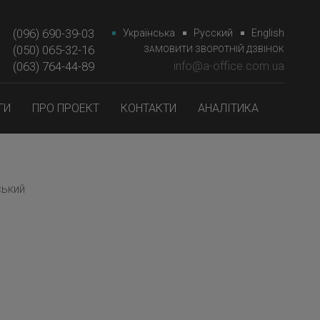
(096) 690-39-03
Українська
Русский
English
(050) 065-32-16
ЗАМОВИТИ ЗВОРОТНІЙ ДЗВІНОК
(063) 764-44-89‎‎
info@a-office.com.ua
ГИ
ПРО ПРОЕКТ
КОНТАКТИ
АНАЛІТИКА