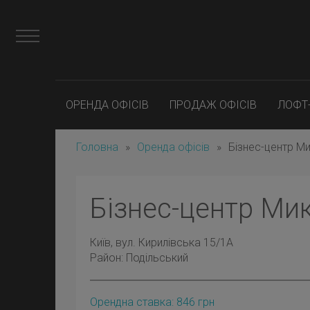
ОРЕНДА ОФІСІВ
ПРОДАЖ ОФІСІВ
ЛОФТ
Головна
»
Оренда офісів
»
Бізнес-центр М
Бізнес-центр Ми
Київ
, вул. Кирилівська 15/1А
Район:
Подільський
Орендна ставка:
846
грн