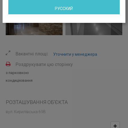
РУССКИЙ
Вакантні площі:
Уточнити у менеджера
Роздрукувати цю сторінку
з парковкою
кондиціювання
РОЗТАШУВАННЯ ОБ’ЄКТА
вул. Кирилівська 69В