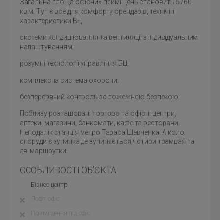
Загальна площа офісних приміщень становить 5760
кв.м. Тут є все для комфорту орендарів, технічні
характеристики БЦ;
системи кондиціювання та вентиляції з індивідуальним
налаштуванням;
розумні технології управління БЦ;
комплексна система охорони;
безперервний контроль за пожежною безпекою.
Поблизу розташовані торгово та офісні центри,
аптеки, магазини, банкомати, кафе та ресторани.
Неподалік станція метро Тараса Шевченка. А коло
споруди є зупинка де зупиняється чотири трамвая та
дві маршрутки.
ОСОБЛИВОСТІ ОБ’ЄКТА
Бізнес центр
Лофт офіс
Приміщення під офіс