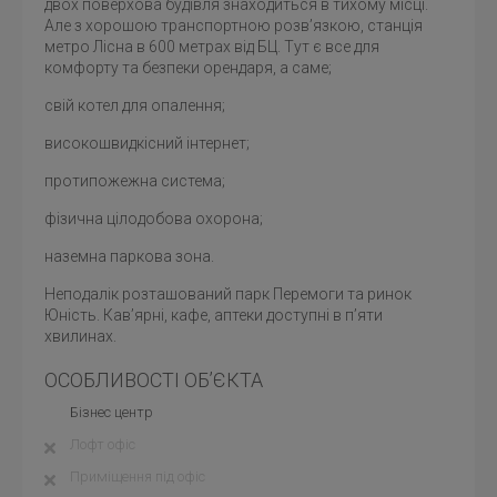
двох поверхова будівля знаходиться в тихому місці.
Але з хорошою транспортною розв’язкою, станція
метро Лісна в 600 метрах від БЦ. Тут є все для
комфорту та безпеки орендаря, а саме;
свій котел для опалення;
високошвидкісний інтернет;
протипожежна система;
фізична цілодобова охорона;
наземна паркова зона.
Неподалік розташований парк Перемоги та ринок
Юність. Кав’ярні, кафе, аптеки доступні в п’яти
хвилинах.
ОСОБЛИВОСТІ ОБ’ЄКТА
Бізнес центр
Лофт офіс
Приміщення під офіс