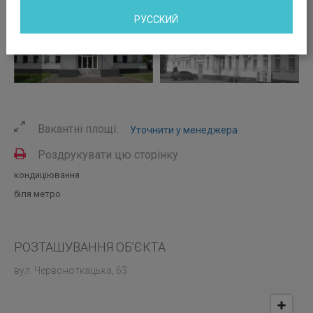
РУССКИЙ
Вакантні площі:
Уточнити у менеджера
Роздрукувати цю сторінку
кондиціювання
біля метро
РОЗТАШУВАННЯ ОБ’ЄКТА
вул. Червоноткацька, 63