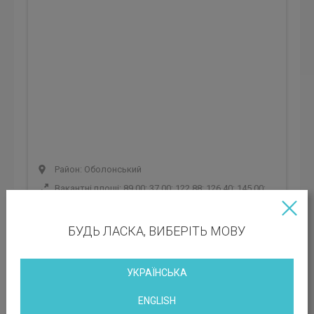
Район: Оболонський
Вакантні площі: 89.00; 37.00; 122.88; 126.40; 145.00;
147.79; 198.40; 227.50; 614.03 кв.м
Клас БЦ:
B
БУДЬ ЛАСКА, ВИБЕРІТЬ МОВУ
Орендна ставка: 623 грн
УКРАЇНСЬКА
Експлуатаційні платежі: 201 грн
ENGLISH