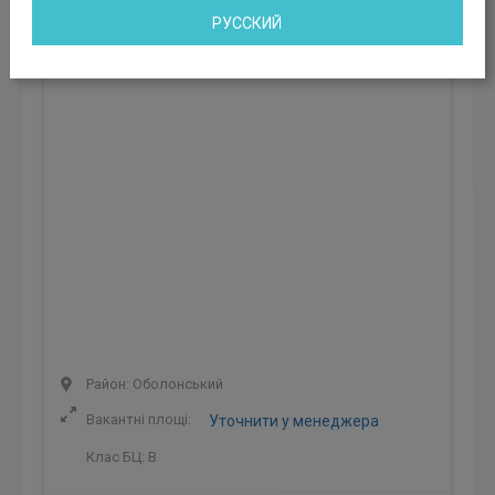
Бізнес-центр ЮГ
РУССКИЙ
Київ, Московський проспект, 13в, Київ, Україна
Район: Оболонський
Вакантні площі:
Уточнити у менеджера
Клас БЦ:
B