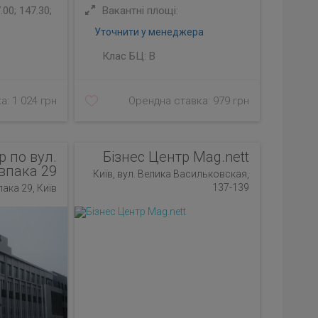
00; 147.30;
Вакантні площі:
Уточнити у менеджера
Клас БЦ:
B
а: 1 024 грн
Орендна ставка: 979 грн
р по вул.
Бізнес Центр Mag.nett
впака 29
Київ, вул. Велика Васильковская,
137-139
пака 29, Київ