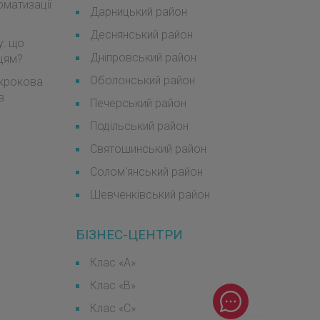
оматизації
Дарницький район
Деснянський район
у: що
Дніпровський район
мцям?
Оболонський район
окрокова
в
Печерський район
Подільський район
Святошинський район
Солом'янський район
Шевченківський район
БІЗНЕС-ЦЕНТРИ
Клас «А»
Клас «B»
Клас «С»