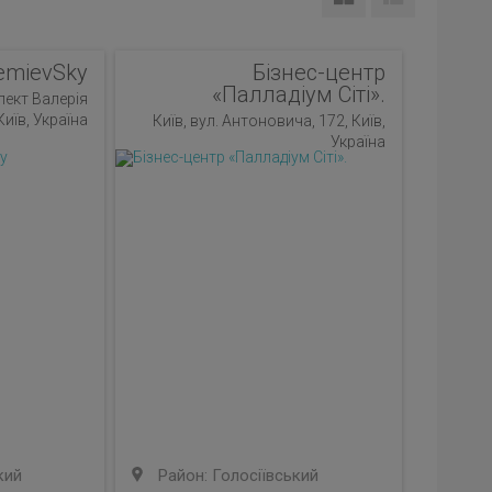
emievSky
Бізнес-центр
«Палладіум Сіті».
пект Валерія
иїв, Україна
Київ, вул. Антоновича, 172, Київ,
Україна
кий
Район: Голосіївський