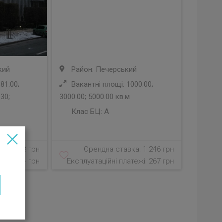
кий
Район: Печерський
81.00;
Вакантні площі: 1000.00;
.30;
3000.00; 5000.00 кв.м
Клас БЦ:
A
а: 1 113 грн
Орендна ставка: 1 246 грн
ежі: 134 грн
Експлуатаційні платежі: 267 грн