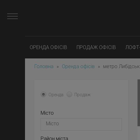
ОРЕНДА ОФІСІВ
ПРОДАЖ ОФІСІВ
ЛОФТ
Головна
»
Оренда офісів
»
метро Либідськ
Оренда
Продаж
Місто
Район міста