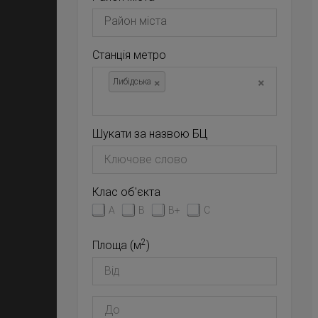
Станція метро
×
×
Либідська
Шукати за назвою БЦ
Клас об'єкта
A
B
B+
C
2
Площа (м
)