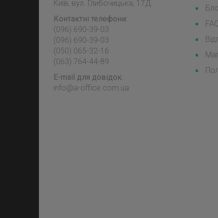
Київ, вул. Глибочицька, 17Д
Бл
Контактні телефони:
FA
(096) 690-39-03
Від
‎(096) 690-39-03
‎(050) 065-32-16
Мап
‎(063) 764-44-89
Пол
E-mail для довідок:
info@a-office.com.ua