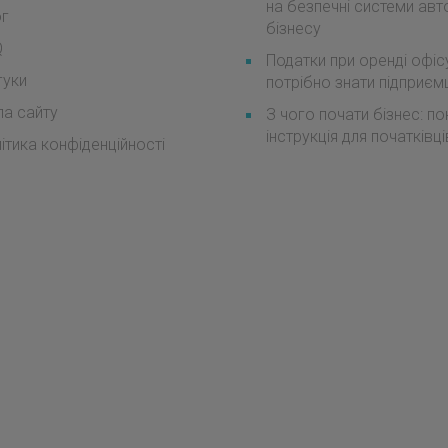
на безпечні системи авт
ог
бізнесу
Q
Податки при оренді офіс
гуки
потрібно знати підприє
а сайту
З чого почати бізнес: п
інструкція для початківці
ітика конфіденційності