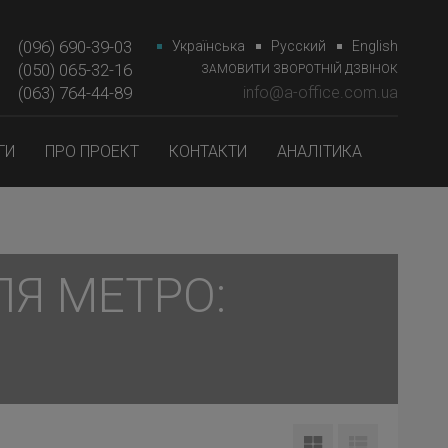
(096) 690-39-03
Українська
Русский
English
(050) 065-32-16
ЗАМОВИТИ ЗВОРОТНІЙ ДЗВІНОК
(063) 764-44-89‎‎
info@a-office.com.ua
ГИ
ПРО ПРОЕКТ
КОНТАКТИ
АНАЛІТИКА
ЛЯ МЕТРО: