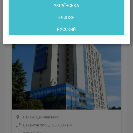
УКРАЇНСЬКА
Офісний центр пр-кт. Гагаріна, 23
ENGLISH
Київ, пр-кт. Гагаріна, 23, Київ, Україна
РУССКИЙ
Район: Деснянський
Вакантні площі: 860.00 кв.м