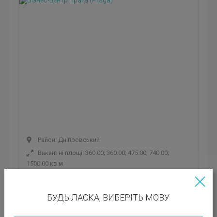
Район: Дніпровський
Вакантні площі: 360.00; 360.00; 475.00; 740.00;
1500.00 кв.м
Клас БЦ:
C
БУДЬ ЛАСКА, ВИБЕРІТЬ МОВУ
Орендна ставка: 445 грн
Експлуатаційні платежі: 89 грн