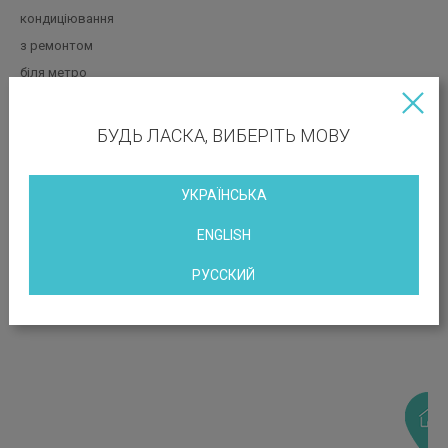
кондиціювання
з ремонтом
біля метро
БУДЬ ЛАСКА, ВИБЕРІТЬ МОВУ
РОЗТАШУВАННЯ ОБ’ЄКТА
вулиця Ігорівська, 11б, Київ, Україна
УКРАЇНСЬКА
ENGLISH
РУССКИЙ