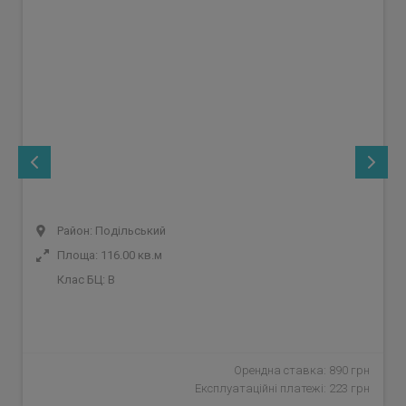
Район: Подільський
Площа: 116.00 кв.м
Клас БЦ:
B
Орендна ставка: 890 грн
Експлуатаційні платежі: 223 грн