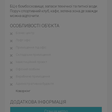
БЦ є бомбосховище, запаси технічної та питної води.
Поруч спортивний клуб, кафе, зелена зона де завжди
можна відпочити.
ОСОБЛИВОСТІ ОБ’ЄКТА
Бізнес центр
Лофт офіс
Приміщення під офіс
Складське приміщення
Інвестиційний проект
Офісний особняк
Виробниче приміщення
Адміністративна будівля
Коворкінг
ДОДАТКОВА ІНФОРМАЦІЯ
Станція метро