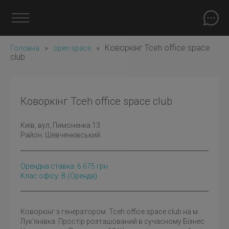
»
»
Коворкінг Tceh office space
Головна
open space
club
Коворкінг Tceh office space club
Київ
, вул, Пимоненка 13
Район:
Шевченківський
Орендна ставка:
6 675
грн
Клас офісу: B
(оренда)
Коворкінг з генератором. Tceh office space club на м.
Лук’янівка. Простір розташований в сучасному Бізнес