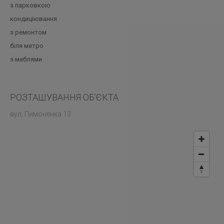
з парковкою
кондиціювання
з ремонтом
біля метро
з меблями
РОЗТАШУВАННЯ ОБ’ЄКТА
вул, Пимоненка 13