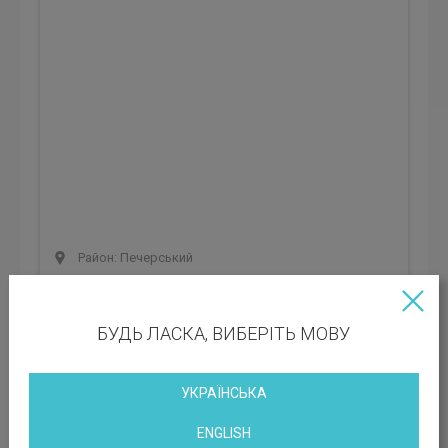
Район: Печерський
Вакантні площі: 159.40; 159.15; 633.77; 176.34 кв.м
Клас БЦ:
A
БУДЬ ЛАСКА, ВИБЕРІТЬ МОВУ
Орендна ставка: 1 157 грн
Експлуатаційні платежі: 356 грн
УКРАЇНСЬКА
ENGLISH