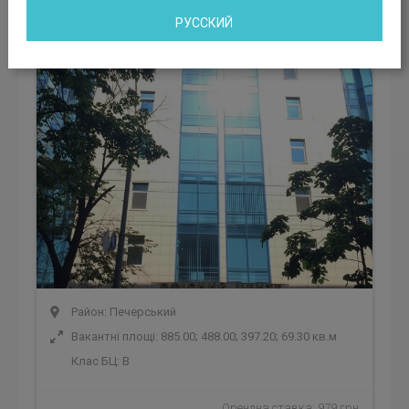
Бізнес центр Сапфір
РУССКИЙ
Київ, пер. Хрестовий, 2
Район: Печерський
Вакантні площі: 885.00; 488.00; 397.20; 69.30 кв.м
Клас БЦ:
B
Орендна ставка: 979 грн